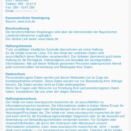
81677 München
Telefon: 089 - 4147-0
Fax: 089 - 4147-280
Email:
blaek@blaek.de
Kassenärztliche Vereinigung
Bayern, www.kvb.de
Berufsordnung
Die berufsrechtlichen Regelungen sind über die Internetseiten der Bayerischen
Landesärztekammer zugänglich.
Der direkte Link lautet: www.blaek.de
Haftungshinweis
Trotz sorgfältiger inhaltlicher Kontrolle übernehmen wir keine Haftung
für die Inhalte externer Links. Für den Inhalt der verlinkten Seiten sind
ausschließlich deren Betreiber verantwortlich. Der Anbieter übernimmt auch keine
Haftung für die Richtigkeit, Vollständigkeit und Aktualität der bereitgestellten
Informationen. Alle auf dieser Website genannten Personen widersprechen hiermit
jeder kommerziellen Verwendung und Weitergabe ihrer Daten.
Datenschutz
Personenbezogene Daten werden auf diesen Webseiten nur im Zuge der
Kontaktaufnahme erhoben. Diese Daten werden nur zur Bearbeitung Ihrer Anfrage
benutzt. Die Daten werden nicht an Dritte weitergegeben.
Wenn Sie Fragen oder Wünsche zur Erhebung Ihrer personenbezogenen Daten
haben, kontaktieren Sie uns unter der obigen Adresse.
Haftungsausschuss
Der Inhalt von www.neuropsycho-muenchen.de ist ausschließlich zu
Informationszwecken bestimmt. Die Informationen stellen in keiner Weise Ersatz für
professionelle Beratungen oder Behandlungen durch den ausgebildeten
Neurologen/Psychiater dar. Der Inhalt von www.neuropsycho-muenchen.de darf
und kann nicht für die Erstellung eigenständiger Diagnosen oder für die Auswahl und
Anwendung von Behandlungsmethoden verwendet werden. Für Schäden oder
Unannehmlichkeiten, die durch den Gebrauch oder Missbrauch unserer
Informationen entstehen, kann www.neuropsycho-muenchen.de nicht — weder
direkt noch indirekt — zur Verantwortung gezogen werden. Gleiches gilt für Inhalte