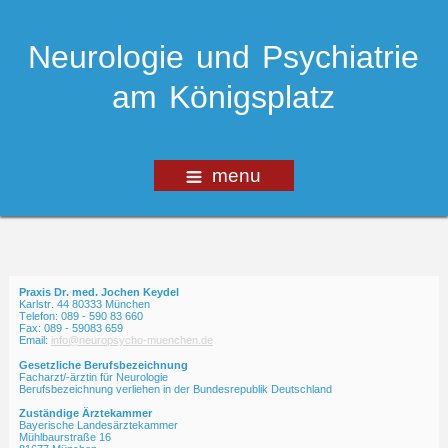
Neurologie und Psychiatrie
am Königsplatz
menu
Praxis Dr. med. Jochen Keydel
Karlstr. 44 80333 München
Telefon: 089 - 590 83 660
Fax: 089 - 59083 659
Email:
info@neuropsycho-muenchen.de
Gesetzliche Berufsbezeichnung
Facharzt/-ärztin für Neurologie
Berufsbezeichnung verliehen in der Bundesrepublik Deutschland
Zuständige Ärztekammer
Bayerische Landesärztekammer
Mühlbaurstraße 16