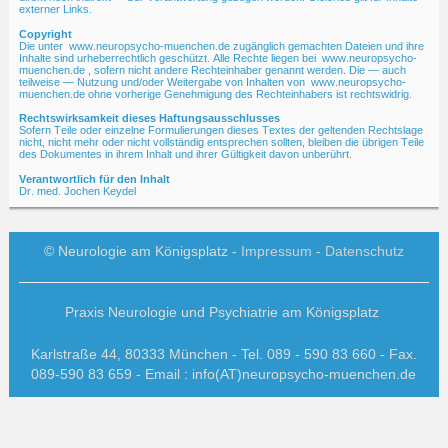
externer Links.
Copyright
Die unter www.neuropsycho-muenchen.de zugänglich gemachten Dateien und ihre
Inhalte sind urheberrechtlich geschützt. Alle Rechte liegen bei www.neuropsycho-
muenchen.de , sofern nicht andere Rechteinhaber genannt werden. Die — auch
teilweise — Nutzung und/oder Weitergabe von Inhalten von www.neuropsycho-
muenchen.de ohne vorherige Genehmigung des Rechteinhabers ist rechtswidrig.
Rechtswirksamkeit dieses Haftungsausschlusses
Sofern Teile oder einzelne Formulierungen dieses Textes der geltenden Rechtslage
nicht, nicht mehr oder nicht vollständig entsprechen sollten, bleiben die übrigen Teile
des Dokumentes in ihrem Inhalt und ihrer Gültigkeit davon unberührt.
Verantwortlich für den Inhalt
Dr. med. Jochen Keydel
© Neurologie am Königsplatz -
Impressum
-
Datenschutz
Praxis Neurologie und Psychiatrie am Königsplatz
Karlstraße 44, 80333 München -
Tel. 089 - 590 83 660 - Fax.
089-590 83 659 -
Email :
info(AT)neuropsycho-muenchen.de